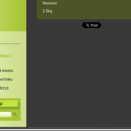
Nosnost:
2.5kg
jinu.cz
liš mnoho
 sm7h9ru
:
/6210
Í