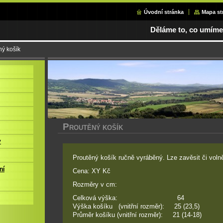
Úvodní stránka
Mapa st
Děláme to, co umíme 
ný košík
P
ROUTĚNÝ KOŠÍK
y
Proutěný košík ručně vyráběný. Lze zavěsit či volně
ní
Cena: XY Kč
Rozměry v cm:
Celková výška: 64
Výška košíku (vnitřní rozměr): 25 (23,5)
Průměr košíku (vnitřní rozměr): 21 (14-18)