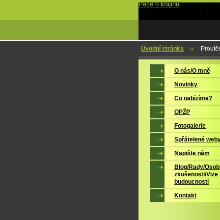
Péče o krajinu
Úvodní stránka
Proutě
O nás/O mně
Novinky
Co nabízíme?
OPŽP
Fotogalerie
Spřátelené web
Napište nám
Blog/Rady/Osob
zkušenosti/Vize
budoucnosti
Kontakt