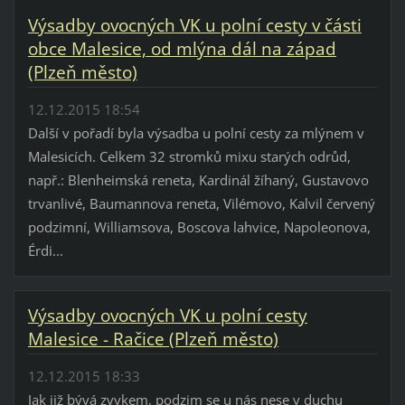
Výsadby ovocných VK u polní cesty v části
obce Malesice, od mlýna dál na západ
(Plzeň město)
12.12.2015 18:54
Další v pořadí byla výsadba u polní cesty za mlýnem v
Malesicích. Celkem 32 stromků mixu starých odrůd,
např.: Blenheimská reneta, Kardinál žíhaný, Gustavovo
trvanlivé, Baumannova reneta, Vilémovo, Kalvil červený
podzimní, Williamsova, Boscova lahvice, Napoleonova,
Érdi...
Výsadby ovocných VK u polní cesty
Malesice - Račice (Plzeň město)
12.12.2015 18:33
Jak již bývá zvykem, podzim se u nás nese v duchu