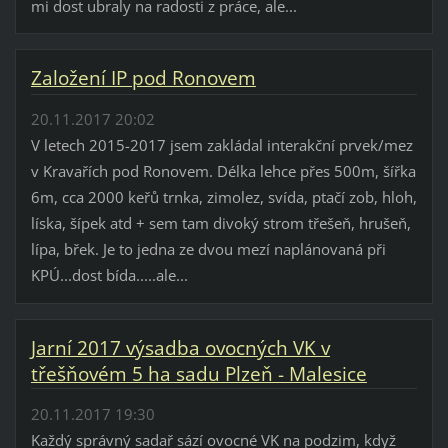
mi dost ubraly na radosti z práce, ale...
Založení IP pod Ronovem
20.11.2017 20:02
V letech 2015-2017 jsem zakládal interakční prvek/mez
v Kravařích pod Ronovem. Délka lehce přes 500m, šířka
6m, cca 2000 keřů trnka, zimolez, svída, ptačí zob, hloh,
líska, šípek atd + sem tam divoký strom třešeň, hrušeň,
lípa, břek. Je to jedna ze dvou mezí naplánovaná při
KPÚ...dost bída.....ale...
Jarní 2017 výsadba ovocných VK v
třešňovém 5 ha sadu Plzeň - Malesice
20.11.2017 19:30
Každý správný sadař sází ovocné VK na podzim, když