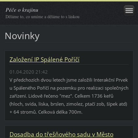
Péče o krajinu
Děláme to, co umíme a děláme to s láskou
Novinky
Založení IP Spálené Poříčí
01.04.2020 21:42
V předchozích dvou letech jsme založili Interakční Prvek
u Spáleného Poříčí na pozemku pro realizaci společných
zařízení. Lidově řečeno "mez". Celkem 1736 keřů
(hloch, svída, líska, brslen, zimolez, ptačí zob, šípek atd)
+ 64 stromů. Celková délka 700m.
Dosadba do třešňového sadu v Město