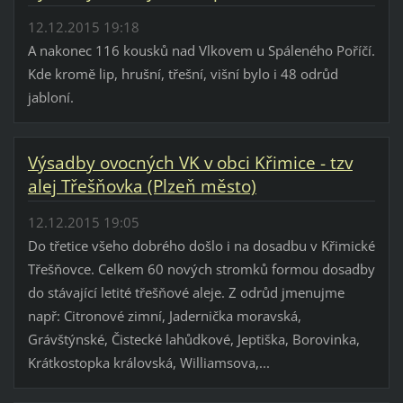
12.12.2015 19:18
A nakonec 116 kousků nad Vlkovem u Spáleného Poříčí.
Kde kromě lip, hrušní, třešní, višní bylo i 48 odrůd
jabloní.
Výsadby ovocných VK v obci Křimice - tzv
alej Třešňovka (Plzeň město)
12.12.2015 19:05
Do třetice všeho dobrého došlo i na dosadbu v Křimické
Třešňovce. Celkem 60 nových stromků formou dosadby
do stávající letité třešňové aleje. Z odrůd jmenujme
např: Citronové zimní, Jadernička moravská,
Grávštýnské, Čistecké lahůdkové, Jeptiška, Borovinka,
Krátkostopka královská, Williamsova,...