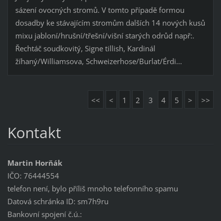
sázení ovocných stromů. V tomto případě formou
dosadby ke stávajícím stromům dalších 14 nových kusů
mixu jabloní/hrušní/třešní/višní starých odrůd např:.
Řechtáč soudkovitý, Signe tillish, Kardinál
žíhaný/Williamsova, Schweizerhose/Burlat/Érdi...
<<
<
1
2
3
4
5
>
>>
Kontakt
Martin Horňák
IČO: 76444554
telefon není, bylo příliš mnoho telefonního spamu
Datová schránka ID: sm7h9ru
Bankovní spojení č.ú.: