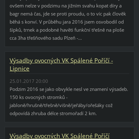
ovšem nelze v podzimu na jižním svahu kopat díry a
bagr nemá čas, jde se proti proudu, o to víc pak člověk
běhá s konví. V průběhu jara 2016 jsem osvobodil od
šípků, trnek a podobné havěti funkční třešně na ploše
cca 3ha třešňového sadu Plzeň -...
Výsadby ovocných VK Spálené Poříčí -
Lipnice
25.01.2017 20:00
Podzim 2016 se jako obvykle nesl ve znamení výsadeb.
150 ks ovocných stromků -
jabloně/hrušně/třešně/višně/jeřáby/ořešáky což
odpovídá zhruba délce stromořadí 2 km.
Výsadby ovocných VK Spálené Poříčí