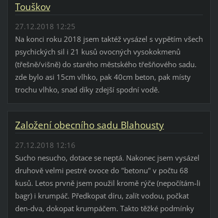
Touškov
27.12.2018 12:25
Na konci roku 2018 jsem taktéž vysázel s vypětím všech
psychických sil i 21 kusů ovocných vysokokmenů
(třešně/višně) do starého městského třešňového sadu.
zde bylo asi 15cm vlhko, pak 40cm beton, pak místy
trochu vlhko, snad díky zdejší spodní vodě.
Založení obecního sadu Blahousty
27.12.2018 12:16
Sucho nesucho, dotace se neptá. Nakonec jsem vysázel
druhově velmi pestré ovoce do "betonu" v počtu 68
kusů. Letos prvně jsem použil kromě rýče (nepočítám-li
bagr) i krumpáč. Předkopat díru, zalít vodou, počkat
den-dva, dokopat krumpáčem. Takto těžké podmínky