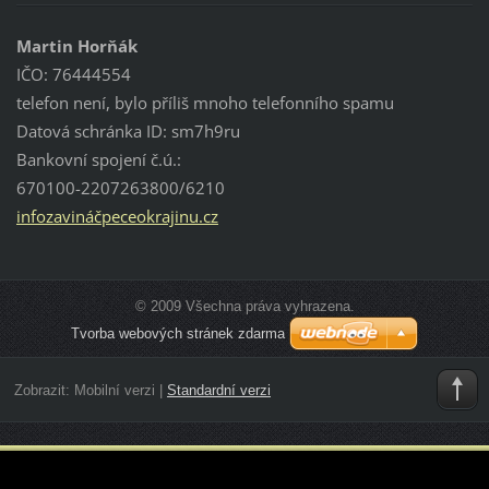
Martin Horňák
IČO: 76444554
telefon není, bylo příliš mnoho telefonního spamu
Datová schránka ID: sm7h9ru
Bankovní spojení č.ú.:
670100-2207263800/6210
infozavináčpeceokrajinu.cz
© 2009 Všechna práva vyhrazena.
Tvorba webových stránek zdarma
Zobrazit:
Mobilní verzi
|
Standardní verzi