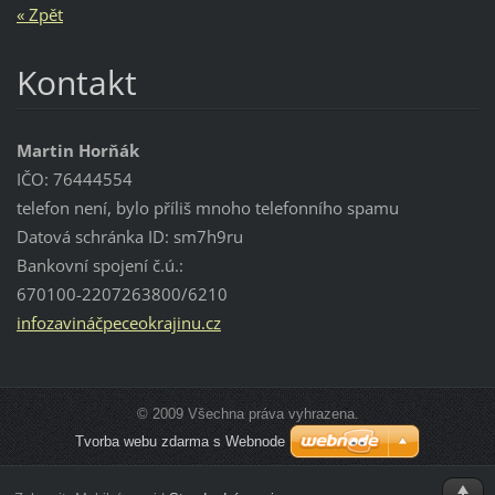
« Zpět
Kontakt
Martin Horňák
IČO: 76444554
telefon není, bylo příliš mnoho telefonního spamu
Datová schránka ID: sm7h9ru
Bankovní spojení č.ú.:
670100-2207263800/6210
infozavináčpeceokrajinu.cz
© 2009 Všechna práva vyhrazena.
Tvorba webu zdarma s Webnode