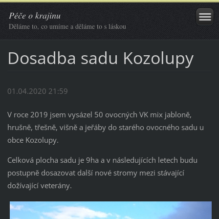
Péče o krajinu
Děláme to, co umíme a děláme to s láskou
Dosadba sadu Kozolupy
01.04.2020 21:59
V roce 2019 jsem vysázel 50 ovocných VK mix jabloně,
hrušně, třešně, višně a jeřáby do starého ovocného sadu u
obce Kozolupy.
Celková plocha sadu je 9ha a v následujících letech budu
postupně dosazovat další nové stromy mezi stávající
dožívající veterány.