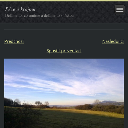
Péče o krajinu
Děláme to, co umíme a děláme to s láskou
Předchozí
Následující
Spustit prezentaci