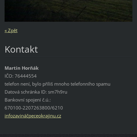
« Zpět
Kontakt
Martin Horňák
IČO: 76444554
telefon není, bylo příliš mnoho telefonního spamu
Datová schránka ID: sm7h9ru
Bankovní spojení č.ú.:
670100-2207263800/6210
infozavináčpeceokrajinu.cz